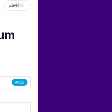
Zavřít
ium
ARES