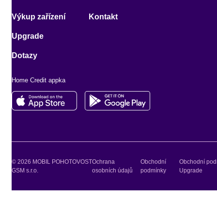
Výkup zařízení
Kontakt
Upgrade
Dotazy
Home Credit appka
© 2026 MOBIL POHOTOVOST
Ochrana
Obchodní
Obchodní pod
GSM s.r.o.
osobních údajů
podmínky
Upgrade