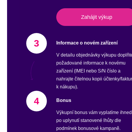
Zahájit výkup
3
Informace o novém zařízení
V detailu objednávky výkupu doplňt
požadované informace k novému
zařízení (IMEI nebo S/N číslo a
nahrajte čitelnou kopii účtenky/faktu
k nákupu).
4
Bonus
Výkupní bonus vám vyplatíme ihned
po uplynutí stanovené lhůty dle
podmínek bonusové kampaně.