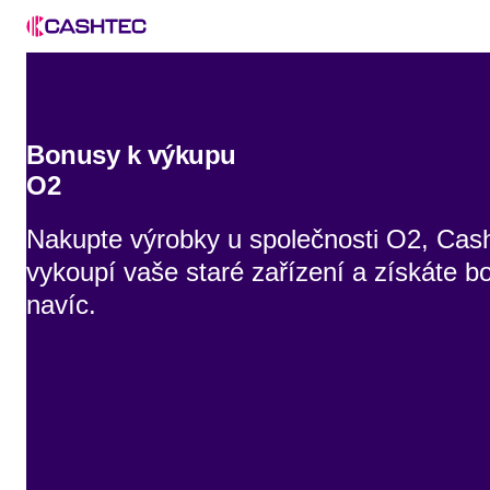
Bonusy k výkupu
O2
Nakupte výrobky u společnosti O2, Cas
vykoupí vaše staré zařízení a získáte b
navíc.