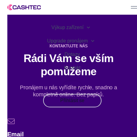
Prodat zařízení
Výkup zařízení
Bonusy
Nabídka zařízení
Partner Program
Upgrade pronájem
Výhody
KONTAKTUJTE NÁS
Jak to funguje
Pro podnikatele
Dotazy
Rádi Vám se vším
Jak to funguje
pomůžeme
Kontakt
Pronájem u nás vyřídíte rychle, snadno a
kompletně online. Bez papírů.
Přihlásit se
Email