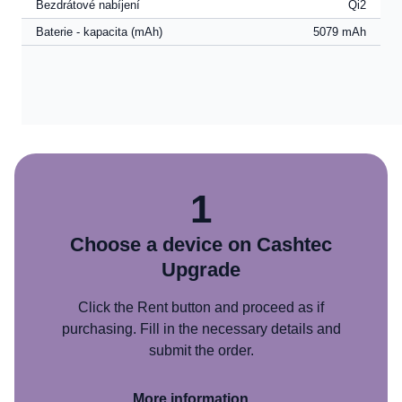
Bezdrátové nabíjení
Qi2
Baterie - kapacita (mAh)
5079 mAh
1
Choose a device on Cashtec
Upgrade
Click the Rent button and proceed as if
purchasing. Fill in the necessary details and
submit the order.
More information