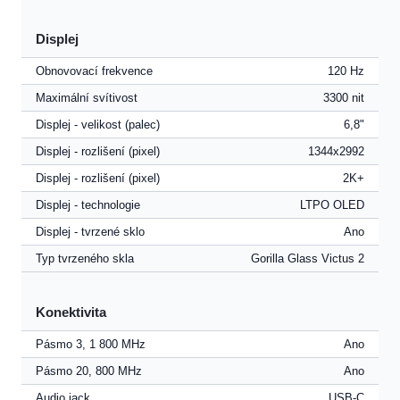
Displej
Obnovovací frekvence
120 Hz
Maximální svítivost
3300 nit
Displej - velikost (palec)
6,8"
Displej - rozlišení (pixel)
1344x2992
Displej - rozlišení (pixel)
2K+
Displej - technologie
LTPO OLED
Displej - tvrzené sklo
Ano
Typ tvrzeného skla
Gorilla Glass Victus 2
Konektivita
Pásmo 3, 1 800 MHz
Ano
Pásmo 20, 800 MHz
Ano
Audio jack
USB-C