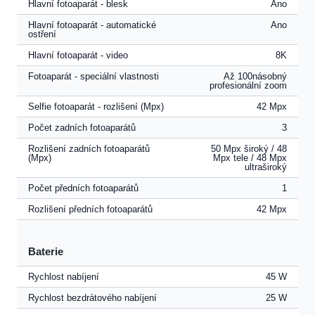
Hlavní fotoaparát - blesk
Ano
Hlavní fotoaparát - automatické
Ano
ostření
Hlavní fotoaparát - video
8K
Fotoaparát - speciální vlastnosti
Až 100násobný
profesionální zoom
Selfie fotoaparát - rozlišení (Mpx)
42 Mpx
Počet zadních fotoaparátů
3
Rozlišení zadních fotoaparátů
50 Mpx široký / 48
(Mpx)
Mpx tele / 48 Mpx
ultraširoký
Počet předních fotoaparátů
1
Rozlišení předních fotoaparátů
42 Mpx
Baterie
Rychlost nabíjení
45 W
Rychlost bezdrátového nabíjení
25 W