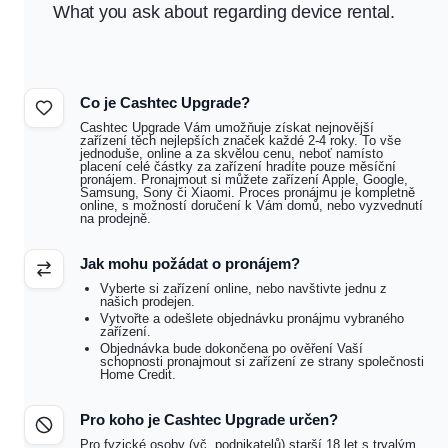
What you ask about regarding device rental.
Co je Cashtec Upgrade?
Cashtec Upgrade Vám umožňuje získat nejnovější
zařízení těch nejlepších značek každé 2-4 roky. To vše
jednoduše, online a za skvělou cenu, neboť namísto
placení celé částky za zařízení hradíte pouze měsíční
pronájem. Pronajmout si můžete
zařízení Apple, Google,
Samsung, Sony či Xiaomi
. Proces pronájmu je kompletně
online, s možností doručení k Vám domů, nebo vyzvednutí
na prodejně.
Jak mohu požádat o pronájem?
Vyberte si zařízení online, nebo navštivte jednu z
našich prodejen.
Vytvořte a odešlete objednávku pronájmu vybraného
zařízení.
Objednávka bude dokončena po ověření Vaší
schopnosti pronajmout si zařízení ze strany společnosti
Home Credit.
Pro koho je Cashtec Upgrade určen?
Pro fyzické osoby (vč. podnikatelů) starší 18 let s trvalým