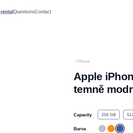
rental
Questions
Contact
Phone
Apple iPho
temně modr
Capacity
256 GB
51
Barva