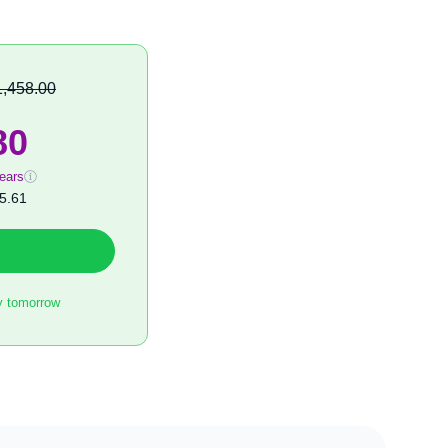
1,458.00
80
ears
5.61
y tomorrow