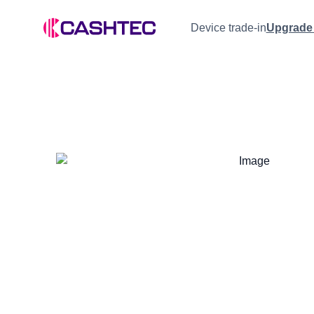
Device trade-in
Upgrade 