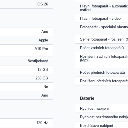
iOS 26
Hlavní fotoaparát - automati
ostření
Hlavní fotoaparát - video
Fotoaparát - speciální vlastn
Ano
Selfie fotoaparát - rozlišení 
Apple
Počet zadních fotoaparátů
A19 Pro
Rozlišení zadních fotoaparát
(Mpx)
šestijádrový
12 GB
Počet předních fotoaparátů
256 GB
Rozlišení předních fotoapará
Ne
Ano
Baterie
Rychlost nabíjení
Rychlost bezdrátového nabíj
120 Hz
Bezdrátové nabíjení