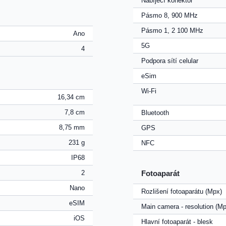
Nabíjecí konektor
Pásmo 8, 900 MHz
Pásmo 1, 2 100 MHz
Ano
5G
4
Podpora sítí celular
eSim
Wi-Fi
16,34 cm
7,8 cm
Bluetooth
8,75 mm
GPS
231 g
NFC
IP68
2
Fotoaparát
Nano
Rozlišení fotoaparátu (Mpx)
eSIM
Main camera - resolution (Mp
iOS
Hlavní fotoaparát - blesk