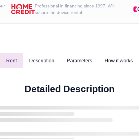
our
Professional in financing since 1997. Will
secure the device rental.
Rent
Description
Parameters
How it works
Detailed Description