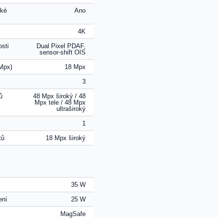
cké
Ano
4K
osti
Dual Pixel PDAF,
sensor-shift OIS
(Mpx)
18 Mpx
3
ů
48 Mpx široký / 48
Mpx tele / 48 Mpx
ultraširoký
1
tů
18 Mpx široký
35 W
ení
25 W
MagSafe