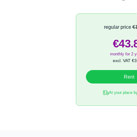
regular price
€
€43.
monthly for 2 y
excl. VAT
€3
Rent
At your place b