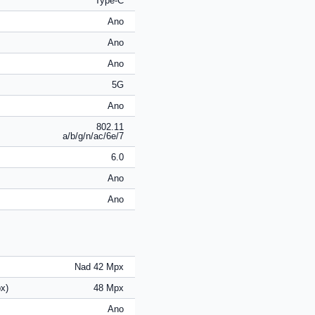
Type-C
Ano
Ano
Ano
5G
Ano
802.11
a/b/g/n/ac/6e/7
6.0
Ano
Ano
Nad 42 Mpx
x)
48 Mpx
Ano