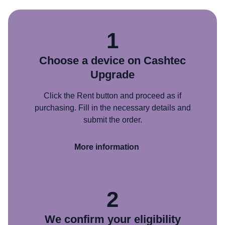
1
Choose a device on Cashtec
Upgrade
Click the Rent button and proceed as if
purchasing. Fill in the necessary details and
submit the order.
More information
2
We confirm your eligibility