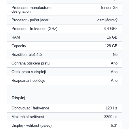
Processor manufacturer
Tensor G5
designation
Procesor - počet jader
osmijádrový
Procesor - frekvence (GHz)
3,4 GHz
RAM
16 GB
Capacity
128 GB
Rozšíření úložiště
Ne
Ochrana otiskem prstu
Ano
Otisk prstu v displeji
Ano
Rozpoznání obličeje
Ano
Displej
Obnovovací frekvence
120 Hz
Maximální svítivost
3300 nit
Displej - velikost (palec)
6,3"