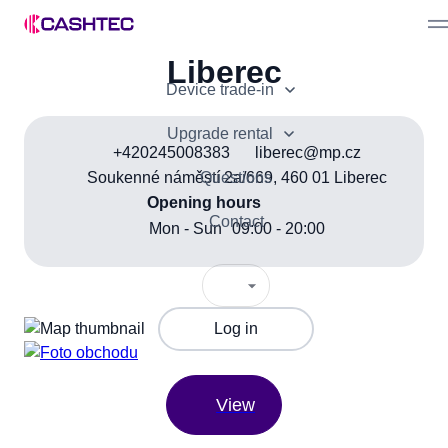
Sell device
Liberec
Device trade-in
Bonuses
Device offer
Partner Programme
Upgrade rental
Advantages
+420245008383
liberec@mp.cz
How it works
For business
Questions
Soukenné náměstí 2a/669, 460 01 Liberec
Opening hours
How it works
Contact
Mon
- Sun
09:00 - 20:00
Log in
View