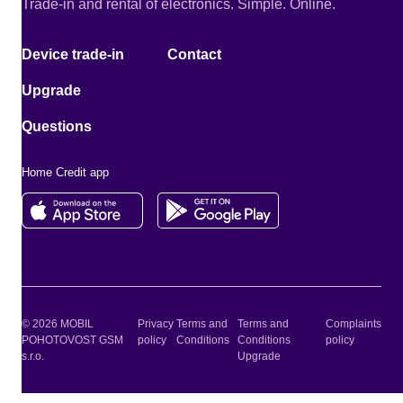
Trade-in and rental of electronics. Simple. Online.
Device trade-in
Contact
Upgrade
Questions
Home Credit app
© 2026 MOBIL
Privacy
Terms and
Terms and
Complaints
POHOTOVOST GSM
policy
Conditions
Conditions
policy
s.r.o.
Upgrade