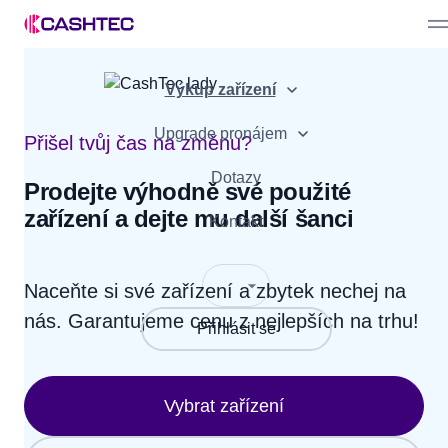
Prodat zařízení
Výkup zařízení
Bonusy
Nabídka zařízení
Partner Program
Upgrade pronájem
Výhody
Přišel tvůj čas na změnu?
Jak to funguje
Pro podnikatele
Dotazy
Prodejte výhodně své použité
zařízení a dejte mu další šanci
Jak to funguje
Kontakt
Naceňte si své zařízení a zbytek nechej na
nás.
Garantujeme cenu z nejlepších na trhu!
Přihlásit se
Vybrat zařízení