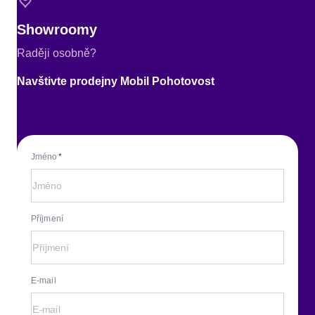
Showroomy
Raději osobně?
Navštivte prodejny Mobil Pohotovost
Jméno
Příjmení
E-mail