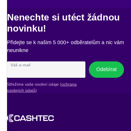
Nenechte si utéct žádnou
novinku!
Přidejte se k našim 5 000+ odběratelům a nic vám
neunikne
Váš e-mail
Odebírat
Střežíme vaše osobní údaje (
ochrana
osobních údajů
)