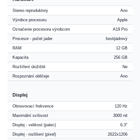
Stereo reproduktory
Ano
Výrobce procesoru
Apple
Označenie procesora výrobcom
A19 Pro
Procesor - počet jader
šestijádrový
RAM
12 GB
Kapacita
256 GB
Rozšíření úložiště
Ne
Rozpoznání obličeje
Ano
Displej
Obnovovací frekvence
120 Hz
Maximální svítivost
3000 nit
Displej - velikost (palec)
6,3"
Displej - rozlišení (pixel)
2622x1206