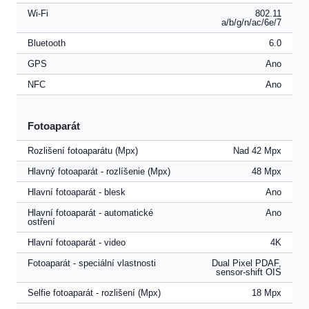
Wi-Fi
802.11
a/b/g/n/ac/6e/7
Bluetooth
6.0
GPS
Ano
NFC
Ano
Fotoaparát
Rozlišení fotoaparátu (Mpx)
Nad 42 Mpx
Hlavný fotoaparát - rozlíšenie (Mpx)
48 Mpx
Hlavní fotoaparát - blesk
Ano
Hlavní fotoaparát - automatické
Ano
ostření
Hlavní fotoaparát - video
4K
Fotoaparát - speciální vlastnosti
Dual Pixel PDAF,
sensor-shift OIS
Selfie fotoaparát - rozlišení (Mpx)
18 Mpx