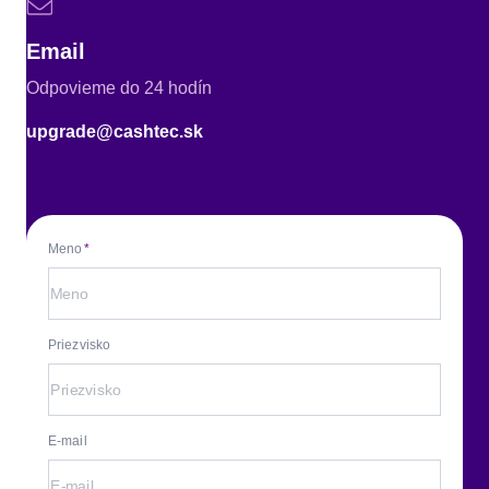
Email
Odpovieme do 24 hodín
upgrade@cashtec.sk
Meno
Priezvisko
E-mail