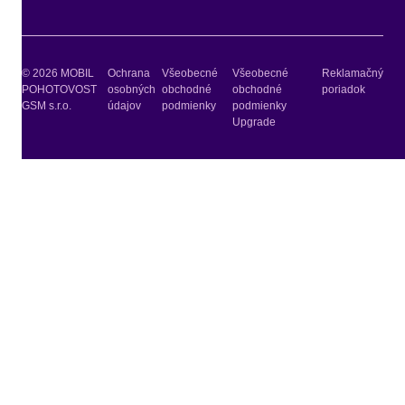
© 2026 MOBIL
Ochrana
Všeobecné
Všeobecné
Reklamačný
POHOTOVOST
osobných
obchodné
obchodné
poriadok
GSM s.r.o.
údajov
podmienky
podmienky
Upgrade