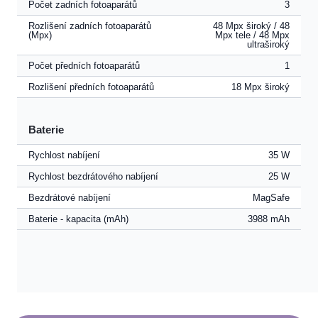
Počet zadních fotoaparátů
3
Rozlišení zadních fotoaparátů
48 Mpx široký / 48
(Mpx)
Mpx tele / 48 Mpx
ultraširoký
Počet předních fotoaparátů
1
Rozlišení předních fotoaparátů
18 Mpx široký
Baterie
Rychlost nabíjení
35 W
Rychlost bezdrátového nabíjení
25 W
Bezdrátové nabíjení
MagSafe
Baterie - kapacita (mAh)
3988 mAh