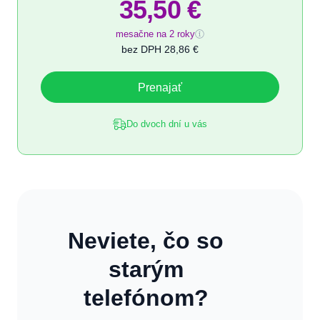
35,50 €
mesačne na 2 roky
bez DPH
28,86 €
Prenajať
Do dvoch dní u vás
Neviete, čo so
starým
telefónom?