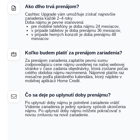
Ako dlho trvá prenájom?
Cashtec Upgrade vám umožňuje získať najnovšie
zariadenia každé 2–4 roky.
Doba nájmu je pevne stanovená:
pre mobilné telefóny je doba nájmu 24 mesiacov,
v prípade tabletov je doba prenájmu 36 mesiacov,
v prípade herných konzolí je doba prenájmu 48
mesiacov.
Koľko budem platiť za prenájom zariadenia?
Za prenájom zariadenia zaplatíte pevnú sumu
zodpovedajúcu cene nájmu uvedenej na našej webovej
stránke v čase zadania objednávky, ktorá zostane počas
celého obdobia nájmu nezmenená. Nájomné platíte raz
mesačne podľa platobného kalendára, ktorý nájdete v
mobilnej aplikácii Home Credit.
Čo sa deje po uplynutí doby prenájmu?
Po uplynutí doby nájmu je potrebné zariadenie vrátiť.
Vrátenie zariadenia je jediný správny spôsob ukončenia
nájmu. Po uplynutí doby nájmu môžete pokračovať s
novou zmluvou na nové zariadenie.