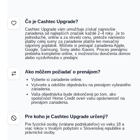
Čo je Cashtec Upgrade?
Cashtec Upgrade vám umožňuje získať najnovšie
zariadenia od najlepších značiek každé 2–4 roky. Je to
jednoduché, online a za skvelú cenu, pretože namiesto
platby celej sumy za zariadenie platíte len mesačný
nájomný poplatok. Môžete si prenajať zariadenia Apple,
Google, Samsung, Sony alebo Xiaomi. Proces prenájmu
prebieha kompletne online, s možnosťou doručenia domov
alebo vyzdvihnutia v predajni.
Ako môžem požiadať o prenájom?
Vyberte si zariadenie online.
Vytvorte a odošlite objednávku na prenájom vybraného
zariadenia.
Vaša objednávka bude dokončená po tom, ako
spoločnosť Home Credit overí vašu oprávnenosť na
prenájom zariadenia.
Pre koho je Cashtec Upgrade určený?
Pre fyzické osoby (vrátane podnikateľov) vo veku 18 a
viac rokov s trvalým pobytom v Slovenskej republike a
právnické osoby.