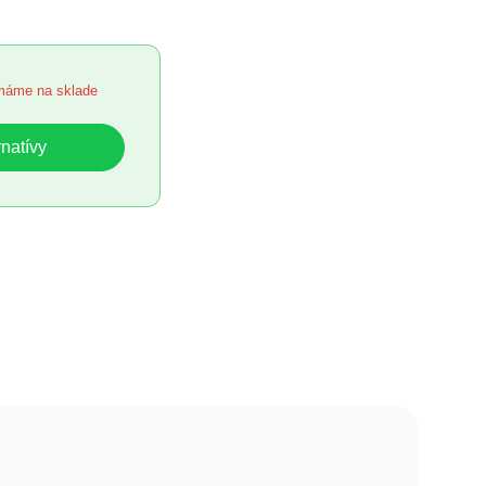
máme na sklade
rnatívy