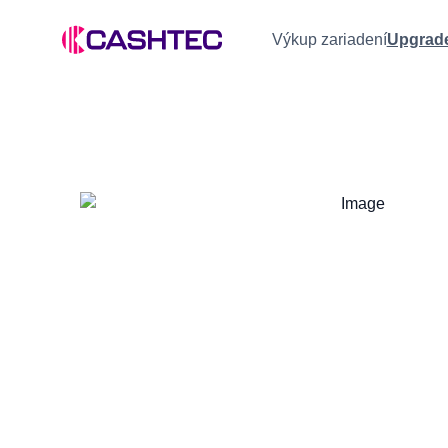
Výkup zariadení
Upgrad