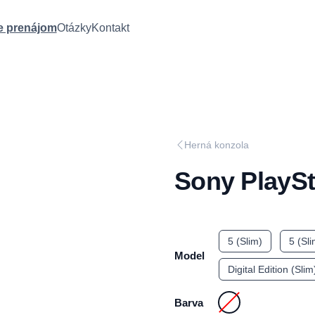
e prenájom
Otázky
Kontakt
Herná konzola
Sony PlaySt
5 (Slim)
5 (Sl
Model
Digital Edition (Sli
Barva