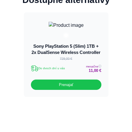
Sony PlayStation 5 (Slim) 1TB +
2x DualSense Wireless Controller
729,00 €
mesačne
Do dvoch dní u vás
11,00 €
Prenajať