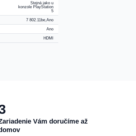
Stejná jako u
konzole PlayStation
5
7 802.11be,Ano
Ano
HDMI
3
Zariadenie Vám doručíme až
domov