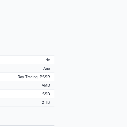
Ne
Ano
Ray Tracing, PSSR
AMD
SSD
2 TB