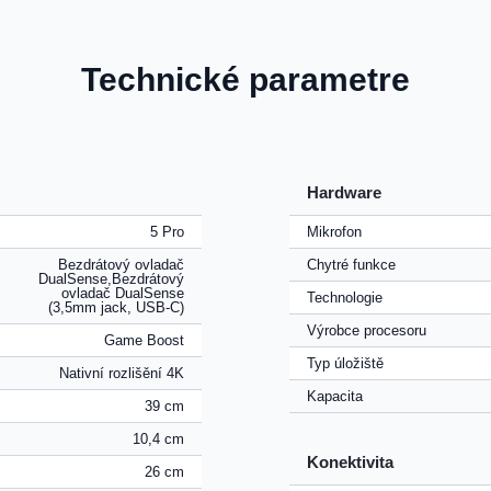
Technické parametre
Hardware
5 Pro
Mikrofon
Bezdrátový ovladač
Chytré funkce
DualSense,Bezdrátový
ovladač DualSense
Technologie
(3,5mm jack, USB-C)
Výrobce procesoru
Game Boost
Typ úložiště
Nativní rozlišění 4K
Kapacita
39 cm
10,4 cm
Konektivita
26 cm