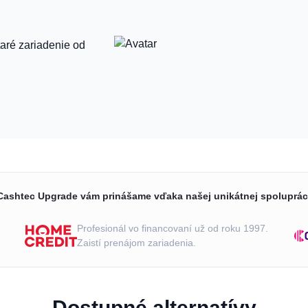
taré zariadenie od
Cashtec Upgrade vám prinášame vďaka našej unikátnej spoluprác
m
Profesionál vo financovaní už od roku 1997.
Zaistí prenájom zariadenia.
Dostupné alternatívy